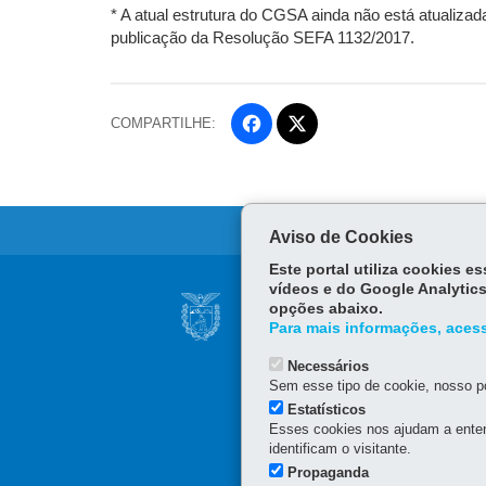
* A atual estrutura do CGSA ainda não está atualiza
publicação da Resolução SEFA 1132/2017.
COMPARTILHE:
Fa
ce
Tw
bo
itt
ok
er
Aviso de Cookies
Este portal utiliza cookies 
Navegação
vídeos e do Google Analytics
RECEITA ESTADUA
opções abaixo.
principal
PROJETO PHOENI
Para mais informações, acess
Av. Vicente Machado, 445
Necessários
Sem esse tipo de cookie, nosso po
Estatísticos
Esses cookies nos ajudam a enten
identificam o visitante.
Propaganda