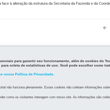
da face à alteração da estrutura da Secretaria da Fazenda e da Coor
MAPA D
essenciais para garantir seu funcionamento, além de cookies do Y
 para coleta de estatísticas de uso. Você pode escolher como tra
L DO PARANÁ - REPR
X
e nossa Política de Privacidade.
 - Centro
-
80420-902
-
Curitiba
-
PR
MAPA
rtal não funciona plenamente. Esses cookies não coletam informações sobre 
der como os visitantes interagem com nosso site. As informações são cole