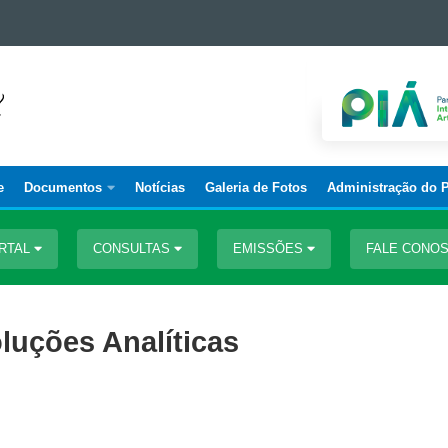
e
Documentos
Notícias
Galeria de Fotos
Administração do P
RTAL
CONSULTAS
EMISSÕES
FALE CONO
luções Analíticas